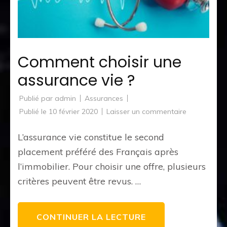
Comment choisir une
assurance vie ?
Publié par
admin
Assurances
sur
Publié le
10 février 2020
Laisser un commentaire
Comment
choisir
une
L’assurance vie constitue le second
assurance
vie
placement préféré des Français après
?
l’immobilier. Pour choisir une offre, plusieurs
critères peuvent être revus. …
CONTINUER LA LECTURE