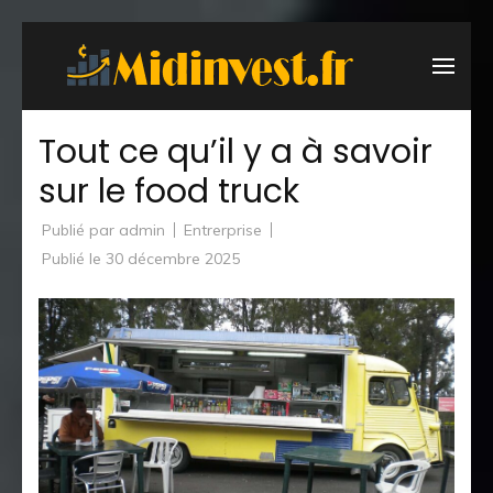
Aller
au
Midinv
entreprise,
contenu
finance et
(Pressez
Tout ce qu’il y a à savoir
investisse
Entrée)
sur le food truck
Publié par
admin
Entrerprise
Publié le
30 décembre 2025